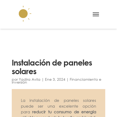
Instalación de paneles
solares
por
Yadira Avila
|
Ene 3, 2024
|
Financiamiento e
Inversión
L
a instalación de paneles solares
puede ser una excelente opción
para
reducir tu consumo de energía